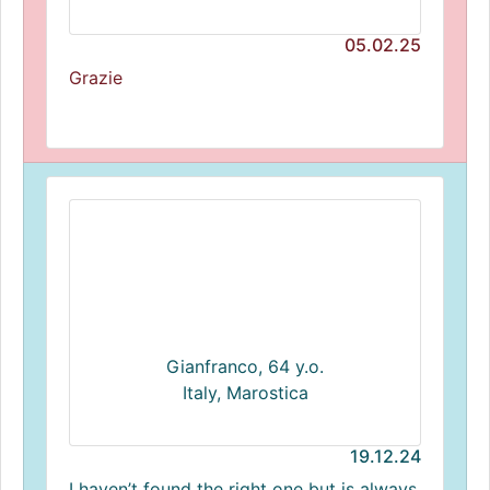
05.02.25
Grazie
Gianfranco, 64 y.o.
Italy, Marostica
19.12.24
I haven’t found the right one but is always