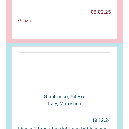
05.02.25
Grazie
Gianfranco, 64 y.o.
Italy, Marostica
19.12.24
I haven’t found the right one but is always