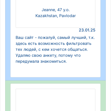
Jeanne, 47 y.o.
Kazakhstan, Pavlodar
23.01.25
Ваш сайт - пожалуй, самый лучший, т.к.
здесь есть возможность фильтровать
тех людей, с кем хочется общаться.
Удаляю свою анкету, потому что
передумала знакомиться.