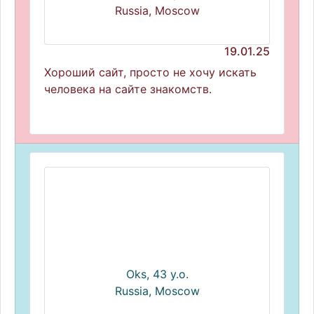
Russia, Moscow
19.01.25
Хороший сайт, просто не хочу искать
человека на сайте знакомств.
Oks, 43 y.o.
Russia, Moscow