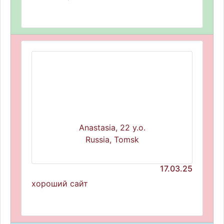
Anastasia, 22 y.o.
Russia, Tomsk
17.03.25
хороший сайт