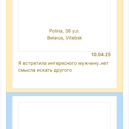
Polina, 38 y.o.
Belarus, Vitebsk
10.04.25
Я встретила интересного мужчину..нет
смысла искать другого