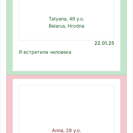
Tatyana, 49 y.o.
Belarus, Hrodna
22.01.25
Я встретила человека
Anna, 28 y.o.