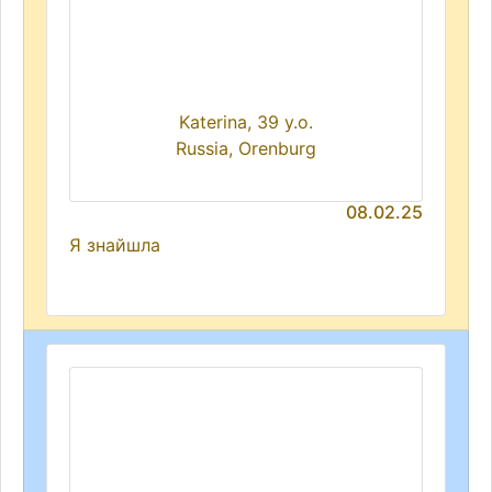
Katerina, 39 y.o.
Russia, Orenburg
08.02.25
Я знайшла