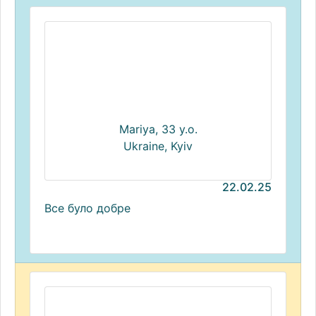
Mariya, 33 y.o.
Ukraine, Kyiv
22.02.25
Все було добре