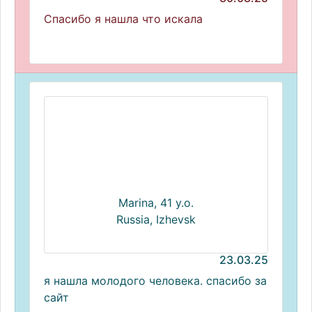
Спасибо я нашла что искала
Marina, 41 y.o.
Russia, Izhevsk
23.03.25
я нашла молодого человека. спасибо за
сайт