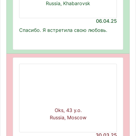
Russia, Khabarovsk
06.04.25
Спасибо. Я встретила свою любовь.
Oks, 43 y.o.
Russia, Moscow
30.03.25