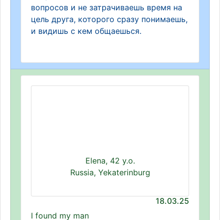
вопросов и не затрачиваешь время на
цель друга, которого сразу понимаешь,
и видишь с кем общаешься.
Elena, 42 y.o.
Russia, Yekaterinburg
18.03.25
I found my man